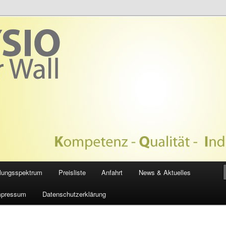
APIE NEUER WALL
lungsspektrum
Preisliste
Anfahrt
News & Aktuelles
mpressum
Datenschutzerklärung