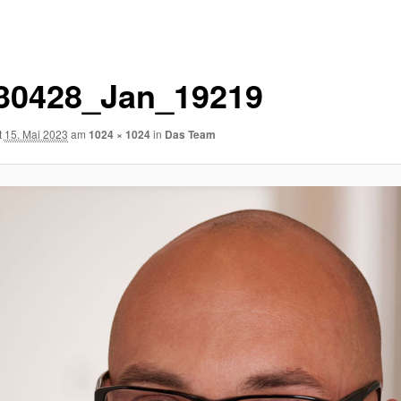
30428_Jan_19219
t
15. Mai 2023
am
1024 × 1024
in
Das Team