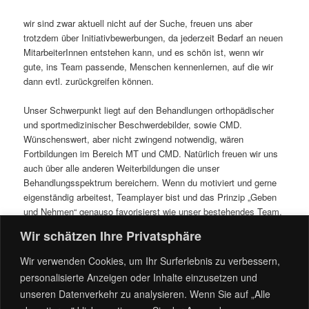
wir sind zwar aktuell nicht auf der Suche, freuen uns aber
trotzdem über Initiativbewerbungen, da jederzeit Bedarf an neuen
MitarbeiterInnen entstehen kann, und es schön ist, wenn wir
gute, ins Team passende, Menschen kennenlernen, auf die wir
dann evtl. zurückgreifen können.
Unser Schwerpunkt liegt auf den Behandlungen orthopädischer
und sportmedizinischer Beschwerdebilder, sowie CMD.
Wünschenswert, aber nicht zwingend notwendig, wären
Fortbildungen im Bereich MT und CMD. Natürlich freuen wir uns
auch über alle anderen Weiterbildungen die unser
Behandlungsspektrum bereichern. Wenn du motiviert und gerne
eigenständig arbeitest, Teamplayer bist und das Prinzip „Geben
und Nehmen“ genauso favorisierst wie unser bestehendes Team,
dann freuen wir uns sehr auf deine Bewerbung.
Wir schätzen Ihre Privatsphäre
Wir bieten ein intaktes Teamklima, eine fast durchgängig
Wir verwenden Cookies, um Ihr Surferlebnis zu verbessern,
besetzte Rezeption zur Unterstützung und Entlastung der
personalisierte Anzeigen oder Inhalte einzusetzen und
TherapeutInnen, gut ausgestattete, moderne Räumlichkeiten, ein
unseren Datenverkehr zu analysieren. Wenn Sie auf „Alle
gutes Gehalt, 30 Tage Urlaub (bei 5-Tage-Woche), Unterstützung