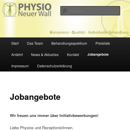
Zum
Physiotherapie in Hamburg
primären
Such
Inhalt
springen
PHYSIOTHERAPIE NEUER WALL
Hauptmenü
Start
Das Team
Behandlungsspektrum
Preisliste
Jobangebote
Anfahrt
News & Aktuelles
Kontakt
Impressum
Datenschutzerklärung
Jobangebote
Wir freuen uns immer über Initiativbewerbungen!
Liebe Physios und RezeptionistInnen,