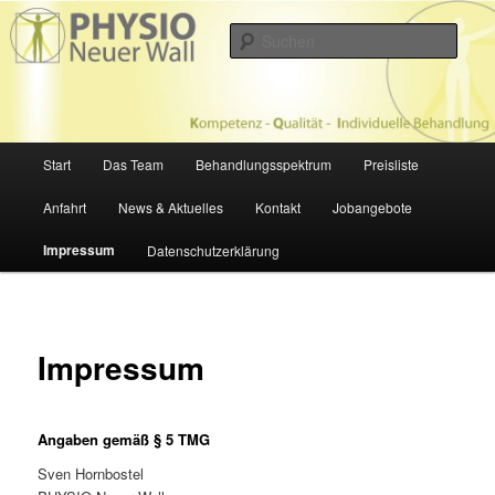
Zum
Physiotherapie in Hamburg
primären
Such
Inhalt
springen
PHYSIOTHERAPIE NEUER WALL
Hauptmenü
Start
Das Team
Behandlungsspektrum
Preisliste
Anfahrt
News & Aktuelles
Kontakt
Jobangebote
Impressum
Datenschutzerklärung
Impressum
Angaben gemäß § 5 TMG
Sven Hornbostel