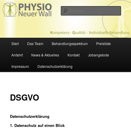
Zum
Physiotherapie in Hamburg
primären
Such
Inhalt
springen
PHYSIOTHERAPIE NEUER WALL
Hauptmenü
Start
Das Team
Behandlungsspektrum
Preisliste
Anfahrt
News & Aktuelles
Kontakt
Jobangebote
Impressum
Datenschutzerklärung
DSGVO
Datenschutzerklärung
1. Datenschutz auf einen Blick