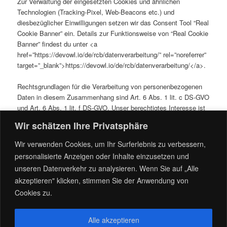
Zur Verwaltung der eingesetzten Cookies und ähnlichen
Technologien (Tracking-Pixel, Web-Beacons etc.) und
diesbezüglicher Einwilligungen setzen wir das Consent Tool “Real
Cookie Banner” ein. Details zur Funktionsweise von “Real Cookie
Banner” findest du unter <a
href=”https://devowl.io/de/rcb/datenverarbeitung/” rel=”noreferrer”
target=”_blank”>https://devowl.io/de/rcb/datenverarbeitung/</a>.
Rechtsgrundlagen für die Verarbeitung von personenbezogenen
Daten in diesem Zusammenhang sind Art. 6 Abs. 1 lit. c DS-GVO
und Art. 6 Abs. 1 lit. f DS-GVO. Unser berechtigtes Interesse ist
die Verwaltung der eingesetzten Cookies und ähnlichen
Wir schätzen Ihre Privatsphäre
Technologien und der diesbezüglichen Einwilligungen.
Wir verwenden Cookies, um Ihr Surferlebnis zu verbessern,
Die Bereitstellung der personenbezogenen Daten ist weder
personalisierte Anzeigen oder Inhalte einzusetzen und
vertraglich vorgeschrieben noch für den Abschluss eines
unseren Datenverkehr zu analysieren. Wenn Sie auf „Alle
Vertrages notwendig. Du bist nicht verpflichtet die
akzeptieren" klicken, stimmen Sie der Anwendung von
personenbezogenen Daten bereitzustellen. Wenn du die
Cookies zu.
personenbezogenen Daten nicht bereitstellst, können wir deine
Einwilligungen nicht verwalten.
Alle akzeptieren
Quelle:
https://www.e-recht24.d
e