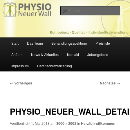
Zum
Physiotherapie in Hamburg
primären
Such
Inhalt
springen
PHYSIOTHERAPIE NEUER WALL
Hauptmenü
Start
Das Team
Behandlungsspektrum
Preisliste
Anfahrt
News & Aktuelles
Kontakt
Jobangebote
Impressum
Datenschutzerklärung
Bilder-
← Vorheriges
Nächstes →
Navigation
PHYSIO_NEUER_WALL_DETAI
Veröffentlicht
1. Mai 2018
am
3000 × 2002
in
Herzlich willkommen