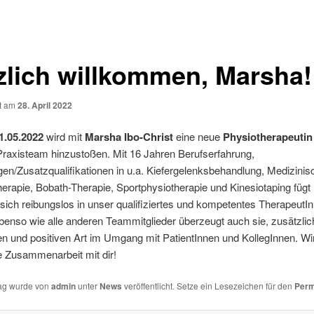
zlich willkommen, Marsha!
ht am
28. April 2022
1.05.2022
wird mit
Marsha Ibo-Christ
eine neue
Physiotherapeutin
raxisteam hinzustoßen. Mit 16 Jahren Berufserfahrung,
gen/Zusatzqualifikationen in u.a. Kiefergelenksbehandlung, Medizinis
herapie, Bobath-Therapie, Sportphysiotherapie und Kinesiotaping füg
 sich reibungslos in unser qualifiziertes und kompetentes Therapeut
benso wie alle anderen Teammitglieder überzeugt auch sie, zusätzlich
en und positiven Art im Umgang mit PatientInnen und KollegInnen. Wi
e Zusammenarbeit mit dir!
rag wurde von
admin
unter
News
veröffentlicht. Setze ein Lesezeichen für den
Perm