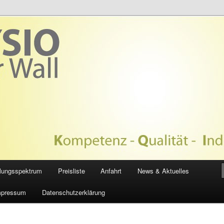
APIE NEUER WALL
lungsspektrum
Preisliste
Anfahrt
News & Aktuelles
mpressum
Datenschutzerklärung