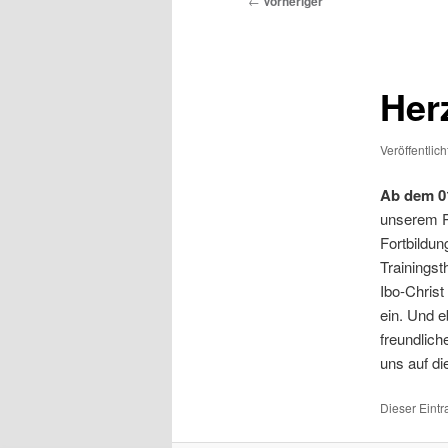
←
Vorheriger
Her
Veröffentlic
Ab dem 0
unserem P
Fortbildun
Trainingst
Ibo-Christ
ein. Und e
freundlich
uns auf di
Dieser Eint