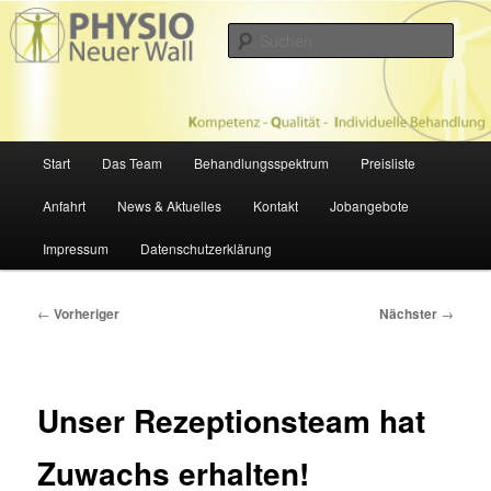
Zum
Physiotherapie in Hamburg
primären
Such
Inhalt
springen
PHYSIOTHERAPIE NEUER WALL
Hauptmenü
Start
Das Team
Behandlungsspektrum
Preisliste
Anfahrt
News & Aktuelles
Kontakt
Jobangebote
Impressum
Datenschutzerklärung
Beitragsnavigation
←
Vorheriger
Nächster
→
Unser Rezeptionsteam hat
Zuwachs erhalten!