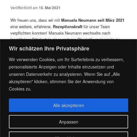
Veröffentlicht am
15. Mai 2021
Wir freuen uns, dass wir mit
Manuela Neumann
seit März 2021
eine weitere, erfahrene,
Rezeptionskraft
für unser Team
verpflichten konnten! Manuela Neumann wechselte nach
langjähriger Tätigkeit in einer anderen Physiotherapiepraxis zu
uns, und unterstützt uns mit ihrer Routine, Kompetenz, sowie
Wir schätzen Ihre Privatsphäre
ihrer freundlichen Art dabei, die Betreuung unser PatientInnen
noch umfangreicher gewährleisten zu können.
Wir verwenden Cookies, um Ihr Surferlebnis zu verbessern,
personalisierte Anzeigen oder Inhalte einzusetzen und
Seit Mai 2021
ist dann auch noch
Petra Schulz
in unser
unseren Datenverkehr zu analysieren. Wenn Sie auf „Alle
Rezeptionsteam eingestiegen, um sich um die
akzeptieren" klicken, stimmen Sie der Anwendung von
PatientInnenbetreuung und -versorgung zu kümmern. Sie macht
Cookies zu.
dies mit viel Freude und ihrer sympathischen, gewinnenden Art!
Dieser Eintrag wurde von
admin
unter
News
veröffentlicht. Setze ein
Alle akzeptieren
Lesezeichen für den
Permalink
.
Anpassen
Stolz präsentiert von WordPress