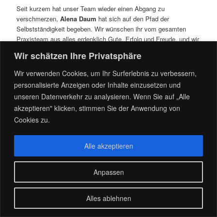
Seit kurzem hat unser Team wieder einen Abgang zu
verschmerzen,
Alena Daum
hat sich auf den Pfad der
Selbstständigkeit begeben. Wir wünschen ihr vom gesamten
Praxisteam aus alles erdenklich Gute, Erfolg und Freude, und wir
danken für die vielen Jahre die sie uns als Mensch und Kollegin
Wir schätzen Ihre Privatsphäre
in unserer Praxis, und auch abseits davon, zur Seite gestanden
hat. Wir hatten viele tolle, lustige, intensive und einige
Wir verwenden Cookies, um Ihr Surferlebnis zu verbessern,
unvergessliche Momente. Tschüß Alena!!!
personalisierte Anzeigen oder Inhalte einzusetzen und
unseren Datenverkehr zu analysieren. Wenn Sie auf „Alle
Dieser Eintrag wurde von
admin
unter
News
veröffentlicht. Setze ein
akzeptieren" klicken, stimmen Sie der Anwendung von
Lesezeichen für den
Permalink
.
Cookies zu.
Stolz präsentiert von WordPress
Alle akzeptieren
Anpassen
Alles ablehnen