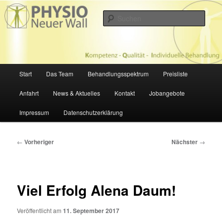
Zum
Physiotherapie in Hamburg
primären
Such
Inhalt
springen
PHYSIOTHERAPIE NEUER WALL
Hauptmenü
Start
Das Team
Behandlungsspektrum
Preisliste
Anfahrt
News & Aktuelles
Kontakt
Jobangebote
Impressum
Datenschutzerklärung
Beitragsnavigation
←
Vorheriger
Nächster
→
Viel Erfolg Alena Daum!
Veröffentlicht am
11. September 2017